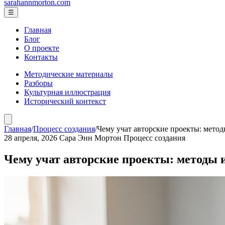
sarahannmorton.com
☰
Главная
Блог
О проекте
Контакты
Методические материалы
Разборы
Культурная иллюстрация
Исторический контекст
Главная
/
Процесс создания
/
Чему учат авторские проекты: мето
28 апреля, 2026
Сара Энн Мортон
Процесс создания
Чему учат авторские проекты: методы 