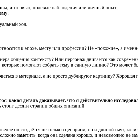
хивы, интервью, полевые наблюдения или личный опыт;
ему;
зуальный ход.
относятся к эпохе, месту или профессии? Не «похожие», а именно
манера общения контексту? Или персонаж двигается как совреме
 которые помогают собрать тему в единую линию? Это может быть
ться в материале, а не просто дублируют картинку? Хорошая под
рос:
какая деталь доказывает, что я действительно исследова
ь стоит десяти страниц общих описаний.
овелле он создаётся не только сценарием, но и длиной пауз, ко
сложно заметить, когда она сделана хорошо, и невозможно не зам