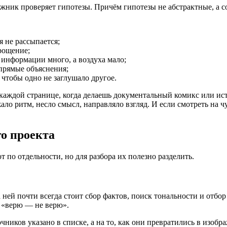
ожник проверяет гипотезы. Причём гипотезы не абстрактные, а 
я не рассыпается;
рощение;
 информации много, а воздуха мало;
з прямые объяснения;
чтобы одно не заглушало другое.
а каждой странице, когда делаешь документальный комикс или ис
ло ритм, несло смысл, направляло взгляд. И если смотреть на ч
го проекта
 по отдельности, но для разбора их полезно разделить.
 ней почти всегда стоит сбор фактов, поиск тональности и отбо
е «верю — не верю».
очников указано в списке, а на то, как они превратились в изоб