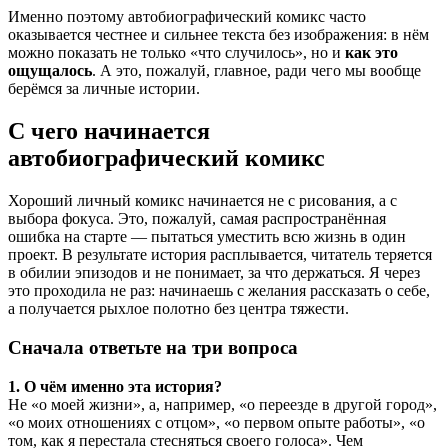
Именно поэтому автобиографический комикс часто
оказывается честнее и сильнее текста без изображения: в нём
можно показать не только «что случилось», но и
как это
ощущалось
. А это, пожалуй, главное, ради чего мы вообще
берёмся за личные истории.
С чего начинается
автобиографический комикс
Хороший личный комикс начинается не с рисования, а с
выбора фокуса. Это, пожалуй, самая распространённая
ошибка на старте — пытаться уместить всю жизнь в один
проект. В результате история расплывается, читатель теряется
в обилии эпизодов и не понимает, за что держаться. Я через
это проходила не раз: начинаешь с желания рассказать о себе,
а получается рыхлое полотно без центра тяжести.
Сначала ответьте на три вопроса
1. О чём именно эта история?
Не «о моей жизни», а, например, «о переезде в другой город»,
«о моих отношениях с отцом», «о первом опыте работы», «о
том, как я перестала стесняться своего голоса». Чем