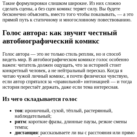
Такие формулировки слишком широкие. Из них сложно
сделать сцены, а без сцен комикс теряет силу. Вы будете
бесконечно объяснять, вместо того чтобы показывать, — а это
прямой путь к статичному и многословному повествованию.
Голос автора: как звучит честный
автобиографический комикс
Голос автора — это не только стиль реплик, но и способ
видеть мир. В автобиографическом комиксе голос особенно
важен: читатель должен ощущать, что за историей стоит
конкретный человек, а не нейтральный пересказ. Когда я
читаю чужой личный комикс, я почти физически чувствую,
если автор спрятался за «правильной» интонацией — и тогда
история перестаёт держать, даже если тема интересная.
Из чего складывается голос
тон
: ироничный, сухой, тёплый, растерянный,
наблюдательный;
ритм
: короткие фразы, длинные паузы, резкие смены
темпа;
дистанция
: рассказываете ли вы с расстояния или прямо