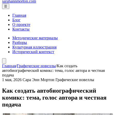
sarahannmorton.com
☰
Главная
Блог
О проекте
Контакты
Методические материалы
Разборы
Культурная иллюстрация
Исторический контекст
Главная
/
Графические новеллы
/
Как создать
автобиографический комикс: тема, голос автора и честная
подача
1 мая, 2026
Сара Энн Мортон
Графические новеллы
Как создать автобиографический
комикс: тема, голос автора и честная
подача