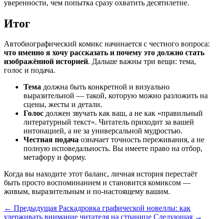
уверенности, чем попытка сразу охватить десятилетие.
Итог
Автобиографический комикс начинается с честного вопроса:
что именно я хочу рассказать и почему это должно стать
изображённой историей
. Дальше важны три вещи: тема,
голос и подача.
Тема
должна быть конкретной и визуально
выразительной — такой, которую можно разложить на
сцены, жесты и детали.
Голос
должен звучать как ваш, а не как «правильный
литературный текст». Читатель приходит за вашей
интонацией, а не за универсальной мудростью.
Честная подача
означает точность переживания, а не
полную исповедальность. Вы имеете право на отбор,
метафору и форму.
Когда вы находите этот баланс, личная история перестаёт
быть просто воспоминанием и становится комиксом —
живым, выразительным и по-настоящему вашим.
← Предыдущая
Раскадровка графической новеллы: как
удерживать внимание читателя на странице
Следующая →