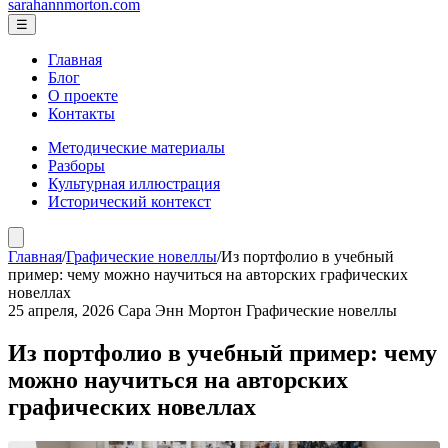
sarahannmorton.com
☰
Главная
Блог
О проекте
Контакты
Методические материалы
Разборы
Культурная иллюстрация
Исторический контекст
Главная
/
Графические новеллы
/
Из портфолио в учебный
пример: чему можно научиться на авторских графических
новеллах
25 апреля, 2026
Сара Энн Мортон
Графические новеллы
Из портфолио в учебный пример: чему
можно научиться на авторских
графических новеллах