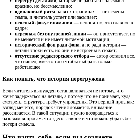
перегруз деталями
, которые не работают на смысл —
красиво, но бессмысленно;
одинаковый ритм
на всех страницах — нет смены
темпа, и читатель устает или засыпает;
неясный фокус внимания
— непонятно, что главное в
кадре;
персонаж без внутренней линии
— он присутствует, но
не меняется и не имеет читаемой мотивации;
исторический фон ради фона
, а не ради истории —
детали эпохи есть, но они не встроены в сюжет;
отсутствие редакторского отбора
— автор оставил все,
что нашел, вместо того чтобы выбрать только
работающее.
Как понять, что история перегружена
Если читатель вынужден останавливаться не потому, что
хочет задержаться на детали, а потому что не понимает, куда
смотреть, структура требует упрощения. Это верный признак:
взгляд мечется, порядок чтения ломается, внимание
рассеивается. В такой ситуации нужно возвращаться к
базовым вопросам: что здесь главное и что можно убрать без
потери смысла.
Что взять себе, если вы создаете