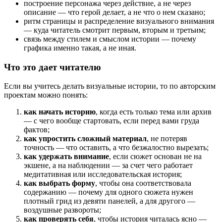
построение персонажа через действие, а не через
описание — что герой делает, а не что о нем сказано;
ритм страницы и распределение визуального внимания
— куда читатель смотрит первым, вторым и третьим;
связь между стилем и смыслом истории — почему
графика именно такая, а не иная.
Что это дает читателю
Если вы учитесь делать визуальные истории, то по авторским
проектам можно понять:
как начать историю
, когда есть только тема или архив
— с чего вообще стартовать, если перед вами груда
фактов;
как упростить сложный материал
, не потеряв
точность — что оставить, а что безжалостно вырезать;
как удержать внимание
, если сюжет основан не на
экшене, а на наблюдении — за счет чего работает
медитативная или исследовательская история;
как выбрать форму
, чтобы она соответствовала
содержанию — почему для одного сюжета нужен
плотный грид из девяти панелей, а для другого —
воздушные развороты;
как проверять себя
, чтобы история читалась ясно —