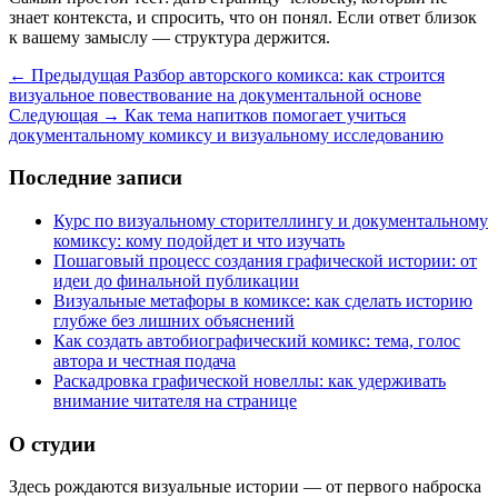
знает контекста, и спросить, что он понял. Если ответ близок
к вашему замыслу — структура держится.
← Предыдущая
Разбор авторского комикса: как строится
визуальное повествование на документальной основе
Следующая →
Как тема напитков помогает учиться
документальному комиксу и визуальному исследованию
Последние записи
Курс по визуальному сторителлингу и документальному
комиксу: кому подойдет и что изучать
Пошаговый процесс создания графической истории: от
идеи до финальной публикации
Визуальные метафоры в комиксе: как сделать историю
глубже без лишних объяснений
Как создать автобиографический комикс: тема, голос
автора и честная подача
Раскадровка графической новеллы: как удерживать
внимание читателя на странице
О студии
Здесь рождаются визуальные истории — от первого наброска