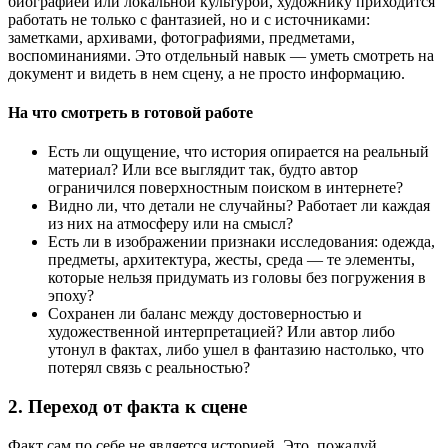
биографией или локальной культурой, художнику приходится
работать не только с фантазией, но и с источниками:
заметками, архивами, фотографиями, предметами,
воспоминаниями. Это отдельный навык — уметь смотреть на
документ и видеть в нем сцену, а не просто информацию.
На что смотреть в готовой работе
Есть ли ощущение, что история опирается на реальный
материал? Или все выглядит так, будто автор
ограничился поверхностным поиском в интернете?
Видно ли, что детали не случайны? Работает ли каждая
из них на атмосферу или на смысл?
Есть ли в изображении признаки исследования: одежда,
предметы, архитектура, жесты, среда — те элементы,
которые нельзя придумать из головы без погружения в
эпоху?
Сохранен ли баланс между достоверностью и
художественной интерпретацией? Или автор либо
утонул в фактах, либо ушел в фантазию настолько, что
потерял связь с реальностью?
2. Переход от факта к сцене
Факт сам по себе не является историей. Это, пожалуй,