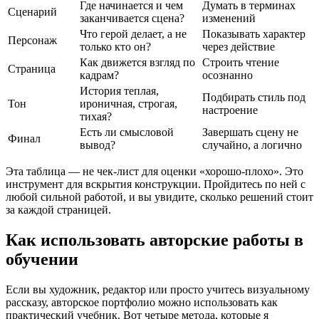
Где начинается и чем
Думать в терминах
Сценарий
заканчивается сцена?
изменений
Что герой делает, а не
Показывать характер
Персонаж
только кто он?
через действие
Как движется взгляд по
Строить чтение
Страница
кадрам?
осознанно
История теплая,
Подбирать стиль под
Тон
ироничная, строгая,
настроение
тихая?
Есть ли смысловой
Завершать сцену не
Финал
вывод?
случайно, а логично
Эта таблица — не чек-лист для оценки «хорошо-плохо». Это
инструмент для вскрытия конструкции. Пройдитесь по ней с
любой сильной работой, и вы увидите, сколько решений стоит
за каждой страницей.
Как использовать авторские работы в
обучении
Если вы художник, редактор или просто учитесь визуальному
рассказу, авторское портфолио можно использовать как
практический учебник. Вот четыре метода, которые я