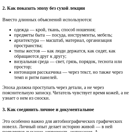
2. Как показать эпоху без сухой лекции
Вместо длинных объяснений используются:
одежда — крой, ткань, способ ношения;
предметы быта — посуда, инструменты, мебель;
архитектура — масштаб, материал, организация
пространства;
типы жестов — как люди держатся, как сидят, как
обращаются друг к другу;
визуальная среда — свет, грязь, порядок, теснота или
простор;
интонация рассказчика — через текст, но также через
темп и ритм панелей.
Эпоха должна проступать через детали, а не через
пояснительную записку. Читатель чувствует время кожей, а не
узнает о нем из сноски.
3. Как соединить личное и документальное
Это особенно важно для автобиографических графических
новелл. Личный опыт делает историю живой — в ней
появляется дыхание, уязвимость, интонация. А